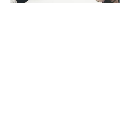
CINCAさんは本気で向き合
って、一緒に汗をかいてく
れる
──最後に質問なのですが、木本さんからみてど
んな会社がCINCAに合うと思いますか？
木本さん
自分たちがやりたいことを100％そ
の通りにやってほしいなら、違う会
社にお願いしたほうが良いと思いま
す。だけど本当に成功する事業を作
りたいなら、CINCAさんとアイデア
を検証して、捨てて、良いものに絞
り込む過程から一緒にやったほうが