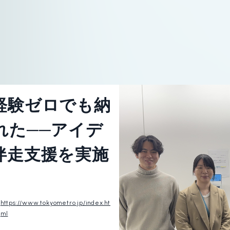
経験ゼロでも納
れた──アイデ
伴走支援を実施
https://www.tokyometro.jp/index.ht
ml