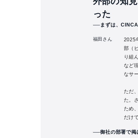
外部の知見
った
──まずは、CIN
福田さん
20
部（
り組
など
なサ
ただ
た。さ
ため
だけ
──御社の部署で