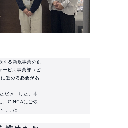
献する新規事業の創
サービス事業部（ビ
速に進める必要があ
いただきました。本
、CINCAにご依
いました。