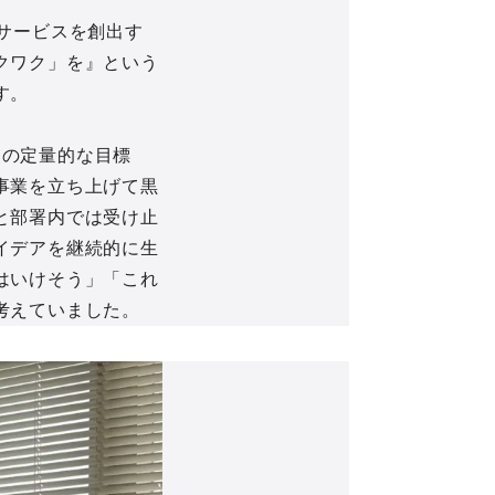
サービスを創出す
クワク」を』という
す。
この定量的な目標
事業を立ち上げて黒
と部署内では受け止
イデアを継続的に生
はいけそう」「これ
考えていました。