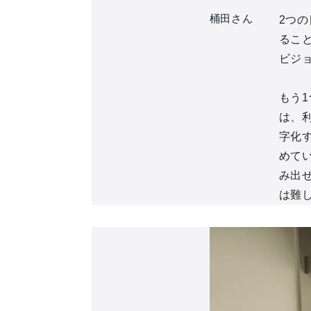
桶田さん
2つ
るこ
ビジ
もう1
は、
字化
めて
み出
は難