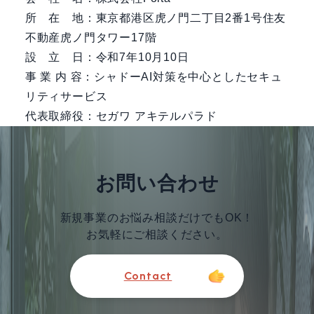
所 在 地：東京都港区虎ノ門二丁目2番1号住友
不動産虎ノ門タワー17階
設 立 日：令和7年10月10日
事 業 内 容：シャドーAI対策を中心としたセキュ
リティサービス
代表取締役：セガワ アキテルパラド
お問い合わせ
新規事業のお悩み相談だけでもOK！
お気軽にご相談ください。
Contact